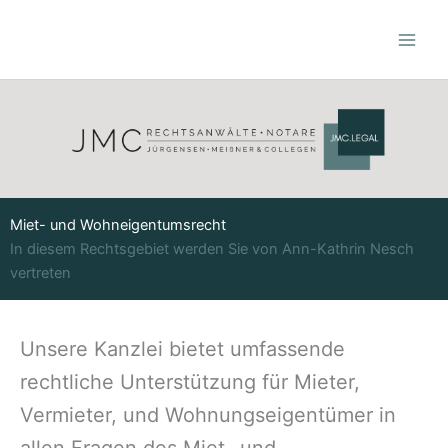
Zum
Inhalt
springen
Miet- und Wohneigentumsrecht
In diesem Rechtsgebiet werden Sie von Ann-Kathrin Nesch
vertreten
Unsere Kanzlei bietet umfassende
rechtliche Unterstützung für Mieter,
Vermieter, und Wohnungseigentümer in
allen Fragen des Miet- und